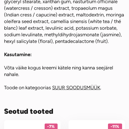
glyceryl stearate, xanthan gum, nasturtium officinale
(watercress / cresson) extract, tropaeolum magus
(Indian cress / capucine) extract, maltodextrin, moringa
oleifera seed extract, camellia sinensis (white tea / thé
blanc) leaf extract, levulinic acid, potassium sorbate,
sodium levulinate, methyldihydrojasmonate (jasmine),
hexyl salicylate (floral), pentadecalactone (fruit).
Kasutamine:
Võta väike kogus kreemi kätele ning kanna seejärel
nahale.
Toode on kategoorias
SUUR SOODUSMÜÜK
.
Seotud tooted
-7%
-11%