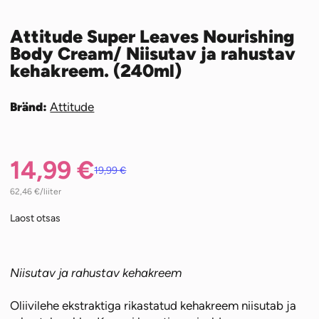
Attitude Super Leaves Nourishing
Body Cream/ Niisutav ja rahustav
kehakreem. (240ml)
Bränd:
Attitude
14,99
€
19,99
€
Algne
Praegune
62,46
€
/liiter
Laost otsas
hind
hind
Niisutav ja rahustav kehakreem
oli:
on:
Oliivilehe ekstraktiga rikastatud kehakreem niisutab ja