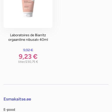
Laboratoires de Biarritz
orgaaniline nibusalv 40ml
9,92
€
oli: 9,92 €.
9,23
€
/liiter
230,75
€
on: 9,23 €.
Esmakaitse.ee
E-pood