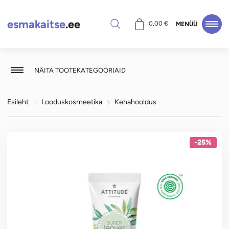
esmakaitse
.ee
Otsi
0,00
€
MENÜÜ
NÄITA TOOTEKATEGOORIAID
Esileht
Looduskosmeetika
Kehahooldus
-25%