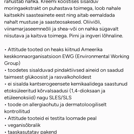
19,99 €.
14,99 €.
rahustab nahka. Kreemi koostises sisalduv
moringaekstrakt on puhastava toimega, loob nahale
kaitsekihi saasteainete eest ning aitab eemaldada
nahalt mustuse ja saasteosakesed. Oliiviõli,
viinamarjaseemneõli ja shea-või on nahka sügavalt
niisutava ja kaitsva toimega. Pirni ja ingveri lõhnaline.
• Attitude tooted on heaks kiitnud Ameerika
keskkonnaorganisatsioon EWG (Environmental Working
Group)
• toodetes sisalduvad pindaktiivsed aineid on saadud
taimsest glükoosist ja rasvalkoholidest
• ei sisalda kantserogeensete kemikaalidega saastunud
etoksüleeritud kõrvalsaadusi (1,4-dioksaan ja
etüleenoksiid) nagu SLES/SLS
• toode on allergiaohutu ja dermatoloogiliselt
kontrollitud
• Attitude tooteid ei testita loomade peal
• veganisõbralik
• taaskasutatav pakend