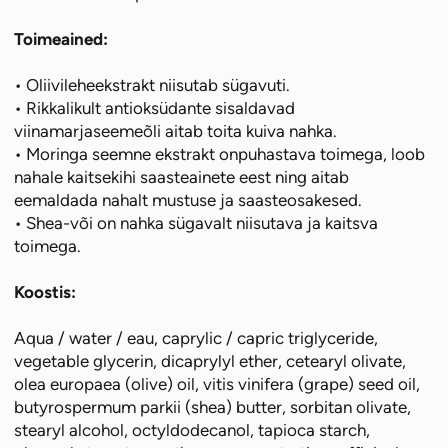
Toimeained:
• Oliivileheekstrakt niisutab sügavuti.
• Rikkalikult antioksüdante sisaldavad
viinamarjaseemeõli aitab toita kuiva nahka.
• Moringa seemne ekstrakt onpuhastava toimega, loob
nahale kaitsekihi saasteainete eest ning aitab
eemaldada nahalt mustuse ja saasteosakesed.
• Shea-või on nahka sügavalt niisutava ja kaitsva
toimega.
Koostis:
Aqua / water / eau, caprylic / capric triglyceride,
vegetable glycerin, dicaprylyl ether, cetearyl olivate,
olea europaea (olive) oil, vitis vinifera (grape) seed oil,
butyrospermum parkii (shea) butter, sorbitan olivate,
stearyl alcohol, octyldodecanol, tapioca starch,