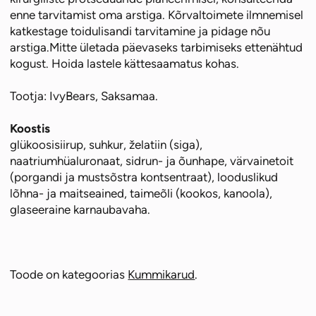
enne tarvitamist oma arstiga. Kõrvaltoimete ilmnemisel
katkestage toidulisandi tarvitamine ja pidage nõu
arstiga.Mitte ületada päevaseks tarbimiseks ettenähtud
kogust. Hoida lastele kättesaamatus kohas.
Tootja: IvyBears, Saksamaa.
Koostis
glükoosisiirup, suhkur, želatiin (siga),
naatriumhüaluronaat, sidrun- ja õunhape, värvainetoit
(porgandi ja mustsõstra kontsentraat), looduslikud
lõhna- ja maitseained, taimeõli (kookos, kanoola),
glaseeraine karnaubavaha.
Toode on kategoorias
Kummikarud
.