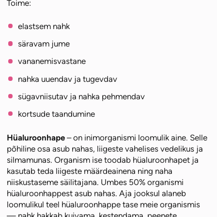
Toime:
elastsem nahk
säravam jume
vananemisvastane
nahka uuendav ja tugevdav
sügavniisutav ja nahka pehmendav
kortsude taandumine
Hüaluroonhape
– on inimorganismi loomulik aine. Selle
põhiline osa asub nahas, liigeste vahelises vedelikus ja
silmamunas. Organism ise toodab hüaluroonhapet ja
kasutab teda liigeste määrdeainena ning naha
niiskustaseme säilitajana. Umbes 50% organismi
hüaluroonhappest asub nahas. Aja jooksul alaneb
loomulikul teel hüaluroonhappe tase meie organismis
— nahk hakkab kuivama, kestendama, peenete