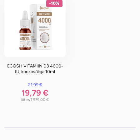
-10%
ECOSH VITAMIIN D3 4000-
IU, kookosõliga 10ml
21,99
€
li: 21,99 €.
19,79
€
/liiter
1 979,00
€
n: 19,79 €.