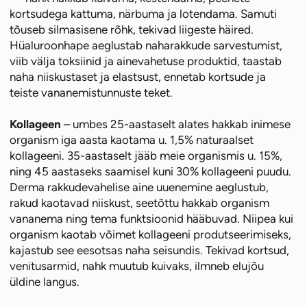
kortsudega kattuma, närbuma ja lotendama. Samuti
tõuseb silmasisene rõhk, tekivad liigeste häired.
Hüaluroonhape aeglustab naharakkude sarvestumist,
viib välja toksiinid ja ainevahetuse produktid, taastab
naha niiskustaset ja elastsust, ennetab kortsude ja
teiste vananemistunnuste teket.
Kollageen
– umbes 25-aastaselt alates hakkab inimese
organism iga aasta kaotama u. 1,5% naturaalset
kollageeni. 35-aastaselt jääb meie organismis u. 15%,
ning 45 aastaseks saamisel kuni 30% kollageeni puudu.
Derma rakkudevahelise aine uuenemine aeglustub,
rakud kaotavad niiskust, seetõttu hakkab organism
vananema ning tema funktsioonid hääbuvad. Niipea kui
organism kaotab võimet kollageeni produtseerimiseks,
kajastub see eesotsas naha seisundis. Tekivad kortsud,
venitusarmid, nahk muutub kuivaks, ilmneb elujõu
üldine langus.