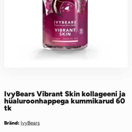
IvyBears Vibrant Skin kollageeni ja
hüaluroonhappega kummikarud 60
tk
Bränd:
IvyBears