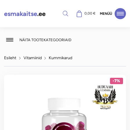
esmakaitse
.ee
Otsi
0,00
€
MENÜÜ
NÄITA TOOTEKATEGOORIAID
Esileht
Vitamiinid
Kummikarud
-7%