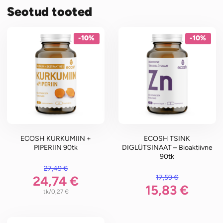
Seotud tooted
-10%
-10%
ECOSH KURKUMIIN +
ECOSH TSINK
PIPERIIN 90tk
DIGLÜTSINAAT – Bioaktiivne
90tk
27,49
€
li: 27,49 €.
17,59
€
24,74
€
Algne hind oli: 17,59 €.
15,83
€
/tk
0,27
€
n: 24,74 €.
Praegune hind on: 15,83 €.