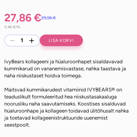
27,86
€
29,96
€
Algne
Praegune
0,46
€
/tk
IvyBears
-
+
LISA KORVI
hind
hind
Vibrant
Skin
IvyBears kollageeni ja hüaluroonhapet sisaldavavad
kollageeni
oli:
on:
kummikarud on vananemisvastase, nahka taastava ja
ja
naha niiskustaset hoidva toimega.
hüaluroonhappega
29,96 €.
27,86 €.
kummikarud
Maitsvad kummikarudest vitamiinid IVYBEARS® on
60
teaduslikult formuleeritud hea niiskustasakaaluga
tk
noorusliku naha saavutamiseks. Koostises sisalduvad
kogus
hüaluroonhape ja kollageen toidavad ülitõhusalt nahka
ja toetavad kollageenistruktuuride uuenemist
seestpoolt.