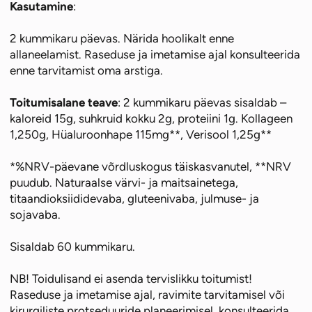
Kasutamine
:
2 kummikaru päevas. Närida hoolikalt enne
allaneelamist. Raseduse ja imetamise ajal konsulteerida
enne tarvitamist oma arstiga.
Toitumisalane teave
: 2 kummikaru päevas sisaldab –
kaloreid 15g, suhkruid kokku 2g, proteiini 1g. Kollageen
1,250g, Hüaluroonhape 115mg**, Verisool 1,25g**
*%NRV-päevane võrdluskogus täiskasvanutel, **NRV
puudub. Naturaalse värvi- ja maitsainetega,
titaandioksiididevaba, gluteenivaba, julmuse- ja
sojavaba.
Sisaldab 60 kummikaru.
NB! Toidulisand ei asenda tervislikku toitumist!
Raseduse ja imetamise ajal, ravimite tarvitamisel või
kirurgiliste protseduuride planeerimisel, konsulteerida