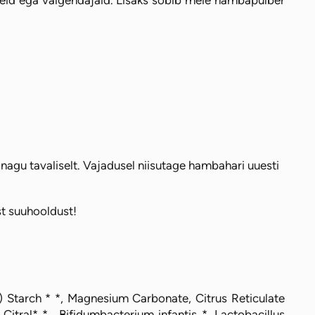
aineid ega valgendajaid. Lisaks sobib meie hambapulber
agu tavaliselt. Vajadusel niisutage hambahari uuesti
st suuhooldust!
e) Starch * *, Magnesium Carbonate, Citrus Reticulate
 Citral* *, Bifidumbacterium infantis *, Lactobacillus