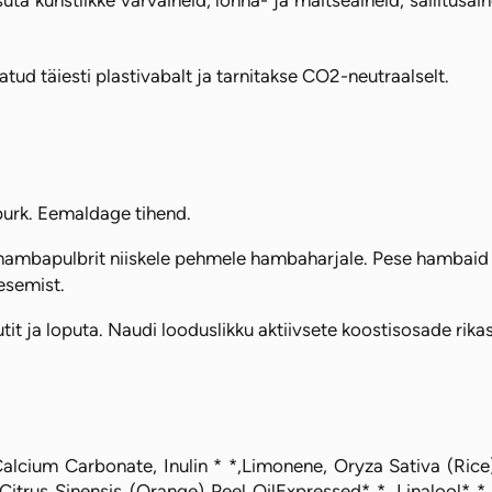
uta kunstlikke värvaineid, lõhna- ja maitseaineid, säilitus
ud täiesti plastivabalt ja tarnitakse CO2-neutraalselt.
urk. Eemaldage tihend.
ambapulbrit niiskele pehmele hambaharjale. Pese hambaid n
esemist.
it ja loputa. Naudi looduslikku aktiivsete koostisosade rika
, Calcium Carbonate, Inulin * *,Limonene, Oryza Sativa (Ric
Citrus Sinensis (Orange) Peel OilExpressed* *, Linalool* *,