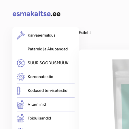
esmakaitse
.ee
Esileht
Karvaeemaldus
Karvaeemaldus
Pardlid ja trimmerid
Eplilaatorid
Patareid ja Akupangad
Raseerijad meestele
Raseerijad naistele
SUUR SOODUSMÜÜK
Patareid ja Akupangad
Elustamisaparaadid
Koroonatestid
SUUR SOODUSMÜÜK
Kodused tervisetestid
Koroonatestid
Vitamiinid
Koroona kiirtestid ninast vatitikuga
Toidulisandid
Kodused tervisetestid
Allergiatest