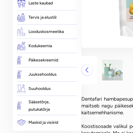
Laste kaubad
Vitamiinid
Kummikarud
Tervis ja elustiil
Sprei Vitamiinid
C-vitamiin
Looduskosmeetika
D-vitamiin
Toidulisandid
Kodukeemia
Ecosh
Biocyte
Päikesekreemid
Probiootikumid
Juuksehooldus
Suuhooldus
Dentafari hambapesupu
Sääsetõrje,
maitseb nagu päikesek
putukatõrje
kaitsemehhanisme.
Maskid ja visiirid
Koostisosade valikul p