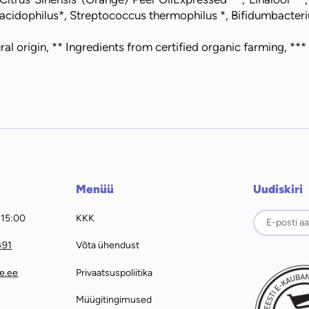
s acidophilus*, Streptococcus thermophilus *, Bifidumbacteri
ral origin, ** Ingredients from certified organic farming, **
Menüü
Uudiskiri
– 15:00
KKK
491
Võta ühendust
e.ee
Privaatsuspoliitika
Müügitingimused