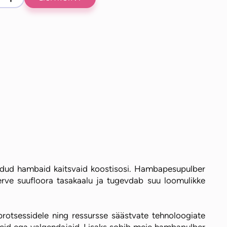
Hambaharjad
upulber
Hambapastad
Hammaste valgendamine
Reisihambaharjad ja -pastad
umide,
0 €.
7 €.
Sääsetõrje, putukatõrje
Maskid ja visiirid
iga
Ühekordsed maskid
Respiraatorid
Visiirid
aadud hambaid kaitsvaid koostisosi. Hambapesupulber
erve suufloora tasakaalu ja tugevdab suu loomulikke
protsessidele ning ressursse säästvate tehnoloogiate