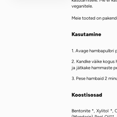
kasutamisele. Me ei kas
veganitele.
Meie tooted on pakendat
Kasutamine
Avage hambapulbri p
Kandke väike kogus h
ja jätkake hammaste p
Pese hambaid 2 minut
Koostisosad
Bentonite *, Xylitol *
(Mandarin) Peel Oil**, 