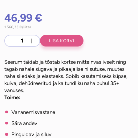
46,99
€
1 566,33
€
/liiter
Norel
-
+
LISA KORVI
Dr
Wilsz
Seerum täidab ja tõstab kortse mitteinvasiivselt ning
ProFiller
tagab nahale sügava ja pikaajalise niisutuse, muutes
kortse
naha siledaks ja elastseks. Sobib kasutamiseks küpse,
täitev
kuiva, dehüdreeritud ja ka tundliku naha puhul 35+
seerum
vanuses.
silmadele
Toime:
ja
näole
Vananemisvastane
(30ml)
Sära andev
kogus
Pinguldav ja siluv