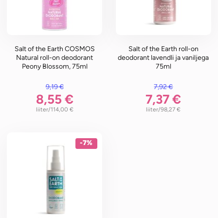
Salt of the Earth COSMOS
Salt of the Earth roll-on
Natural roll-on deodorant
deodorant lavendli ja vaniljega
Peony Blossom, 75ml
75ml
9,19
€
7,92
€
oli: 9,19 €.
Algne hind oli: 7,92 €.
8,55
€
7,37
€
/liiter
114,00
€
/liiter
98,27
€
on: 8,55 €.
Praegune hind on: 7,37 €.
-7%