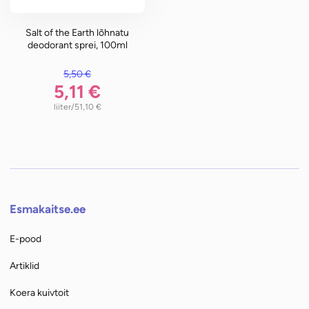
Salt of the Earth lõhnatu
deodorant sprei, 100ml
5,50
€
oli: 5,50 €.
5,11
€
/liiter
51,10
€
on: 5,11 €.
Esmakaitse.ee
E-pood
Artiklid
Koera kuivtoit