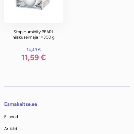
Stop Humidity PEARL
niiskuseimaja 1×300 g
14,49
€
li: 14,49 €.
11,59
€
n: 11,59 €.
Esmakaitse.ee
E-pood
Artiklid