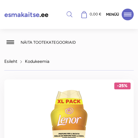
esmakaitse
.ee
Otsi
0,00
€
MENÜÜ
NÄITA TOOTEKATEGOORIAID
Esileht
Kodukeemia
-25%