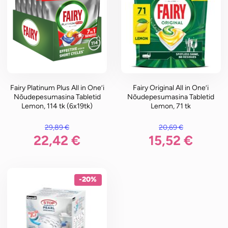
Fairy Platinum Plus All in One’i
Fairy Original All in One’i
Nõudepesumasina Tabletid
Nõudepesumasina Tabletid
Lemon, 114 tk (6x19tk)
Lemon, 71 tk
29,89
€
20,69
€
li: 29,89 €.
Algne hind oli: 20,69 €.
22,42
€
15,52
€
n: 22,42 €.
Praegune hind on: 15,52 €.
-20%