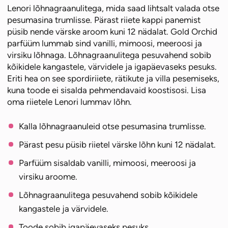
Lenori lõhnagraanulitega, mida saad lihtsalt valada otse
Pesukorda)
pesumasina trumlisse. Pärast riiete kappi panemist
kogus
püsib nende värske aroom kuni 12 nädalat. Gold Orchid
parfüüm lummab sind vanilli, mimoosi, meeroosi ja
virsiku lõhnaga. Lõhnagraanulitega pesuvahend sobib
kõikidele kangastele, värvidele ja igapäevaseks pesuks.
Eriti hea on see spordiriiete, rätikute ja villa pesemiseks,
kuna toode ei sisalda pehmendavaid koostisosi. Lisa
oma riietele Lenori lummav lõhn.
Kalla lõhnagraanuleid otse pesumasina trumlisse.
Pärast pesu püsib riietel värske lõhn kuni 12 nädalat.
Parfüüm sisaldab vanilli, mimoosi, meeroosi ja
virsiku aroome.
Lõhnagraanulitega pesuvahend sobib kõikidele
kangastele ja värvidele.
Toode sobib igapäevaseks pesuks.