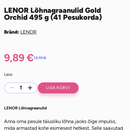
LENOR Lõhnagraanulid Gold
Orchid 495 g (41 Pesukorda)
Bränd:
LENOR
9,89
€
13,19
€
Algne
Praegune
Laos
hind
hind
LENOR
-
+
LISA KORVI
Lõhnagraanulid
oli:
on:
Gold
Orchid
LENOR Lõhnagraanulid
495
13,19 €.
9,89 €.
Anna oma pesule täiusliku lõhna jaoks õige impulss,
g
mida armastad kohe esimesest hetkest. Selle saavutad
(41