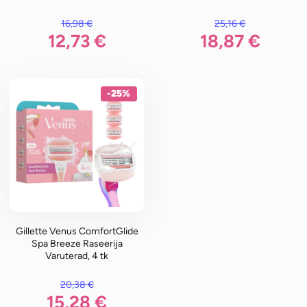
16,98
€
25,16
€
li: 16,98 €.
Algne hind oli: 25,16 €.
12,73
€
18,87
€
n: 12,73 €.
Praegune hind on: 18,87 €.
-25%
Gillette Venus ComfortGlide
Spa Breeze Raseerija
Varuterad, 4 tk
20,38
€
li: 20,38 €.
15,28
€