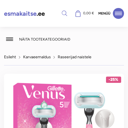
esmakaitse
.ee
Otsi
0,00
€
MENÜÜ
NÄITA TOOTEKATEGOORIAID
Esileht
Karvaeemaldus
Raseerijad naistele
-25%