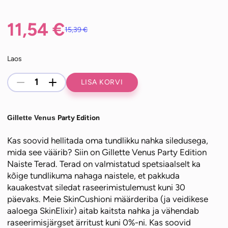
11,54
€
15,39
€
Algne
Praegune
Laos
hind
hind
Gillette
-
+
LISA KORVI
Venus
oli:
on:
Party
Edition
Gillette Venus
Party Edition
Raseerija,
15,39 €.
11,54 €.
Kas soovid hellitada oma tundlikku nahka siledusega,
1
mida see väärib? Siin on Gillette Venus Party Edition
Vahetustera,
Naiste Terad. Terad on valmistatud spetsiaalselt ka
Seinahoidik
kõige tundlikuma nahaga naistele, et pakkuda
kogus
kauakestvat siledat raseerimistulemust kuni 30
päevaks. Meie SkinCushioni määrderiba (ja veidikese
aaloega SkinElixir) aitab kaitsta nahka ja vähendab
raseerimisjärgset ärritust kuni 0%-ni. Kas soovid