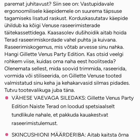
paremat juhitavust? Siin see on: Vastupidavale
ergonoomilisele käepidemele on suurema täpsuse
tagamiseks lisatud raskust. Korduskasutatav käepide
ühildub ka kõigi Venuse raseerimisterade
täitekassettidega. Kaasasolev dušihoidik aitab hoida
Terad raseerimiskordade vahel puhta ja kuivana.
Raseerimiskogemus, mis võtab arvesse sinu nahka.
Hangi Gillette Venus Party Edition. Kas otsid veelgi
rohkem viise, kuidas oma naha eest hoolitseda?
Olenemata sellest, mida soovid trimmida, raseerida,
vormida või stiliseerida, on Gillette Venuse tooted
valmistatud sinu keha ja kehakarvasid silmas pidades.
Tutvu tootevalikuga juba täna.
VÄHESE VAEVAGA SILEDAKS: Gillette Venus Party
Edition Naiste Terad on loodud spetsiaalselt
tundlikule nahale, et pakkuda kauakestvat
raseerimistulemust.
SKINCUSHIONI MÄÄRDERIBA: Aitab kaitsta õrna